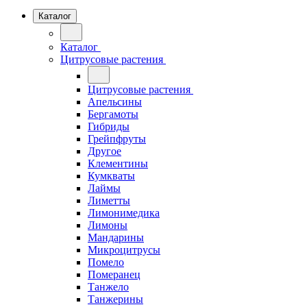
Каталог
Каталог
Цитрусовые растения
Цитрусовые растения
Апельсины
Бергамоты
Гибриды
Грейпфруты
Другое
Клементины
Кумкваты
Лаймы
Лиметты
Лимонимедика
Лимоны
Мандарины
Микроцитрусы
Помело
Померанец
Танжело
Танжерины