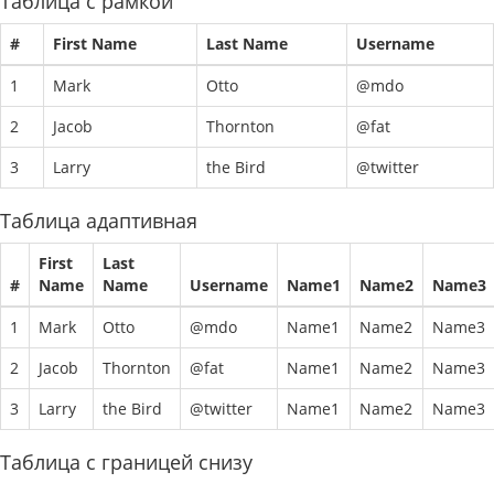
Таблица с рамкой
#
First Name
Last Name
Username
1
Mark
Otto
@mdo
2
Jacob
Thornton
@fat
3
Larry
the Bird
@twitter
Таблица адаптивная
First
Last
#
Name
Name
Username
Name1
Name2
Name3
1
Mark
Otto
@mdo
Name1
Name2
Name3
2
Jacob
Thornton
@fat
Name1
Name2
Name3
3
Larry
the Bird
@twitter
Name1
Name2
Name3
Таблица с границей снизу