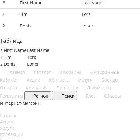
#
First Name
Last Name
1
Tim
Tors
2
Denis
Loner
Таблица
#
First Name
Last Name
1
Tim
Tors
2
Denis
Loner
Главная
Каталог
0
Корзина
0
Избранные
Кабинет
Акции
Контакты
Услуги
Бренды
Отзывы
Компания
Лицензии
Документы
Реквизиты
Регион
Поиск
Блог
Обзоры
Интернет-магазин
Каталог
Акции
Услуги
Коллекции