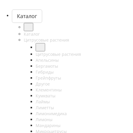
Каталог
Каталог
Цитрусовые растения
Цитрусовые растения
Апельсины
Бергамоты
Гибриды
Грейпфруты
Другое
Клементины
Кумкваты
Лаймы
Лиметты
Лимонимедика
Лимоны
Мандарины
Микроцитрусы