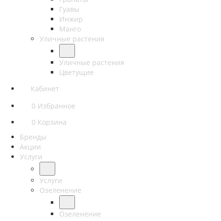
Гуавы
Инжир
Манго
Уличные растения
Уличные растения
Цветущие
Кабинет
0
Избранное
0
Корзина
Бренды
Акции
Услуги
Услуги
Озеленение
Озеленение