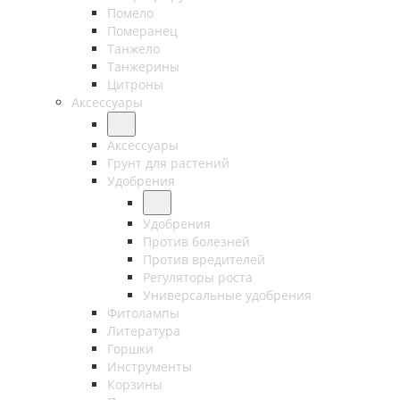
Помело
Померанец
Танжело
Танжерины
Цитроны
Аксессуары
Аксессуары
Грунт для растений
Удобрения
Удобрения
Против болезней
Против вредителей
Регуляторы роста
Универсальные удобрения
Фитолампы
Литература
Горшки
Инструменты
Корзины