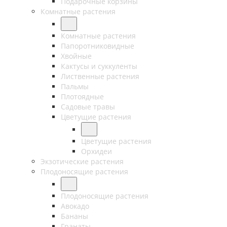
Подарочные корзины
Комнатные растения
Комнатные растения
Папоротниковидные
Хвойные
Кактусы и суккуленты
Лиственные растения
Пальмы
Плотоядные
Садовые травы
Цветущие растения
Цветущие растения
Орхидеи
Экзотические растения
Плодоносящие растения
Плодоносящие растения
Авокадо
Бананы
Гранаты