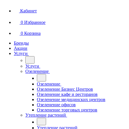
Кабинет
0
Избранное
0
Корзина
Бренды
Акции
Услуги
Услуги
Озеленение
Озеленение
Озеленение Бизнес Центров
Озеленение кафе и ресторанов
Озеленение медицинских центров
Озеленение офисов
Озеленение торговых центров
Утепление растений
Утепление растений